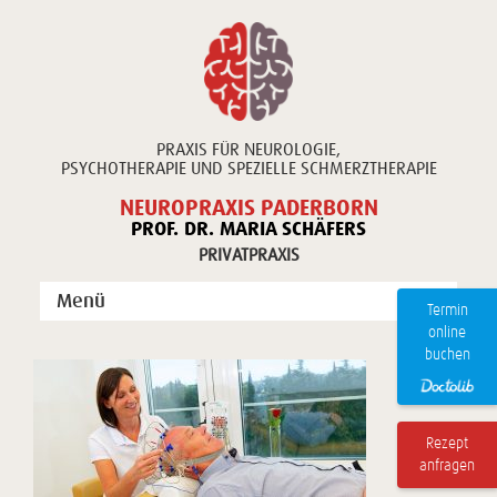
PRAXIS FÜR NEUROLOGIE,
PSYCHOTHERAPIE UND SPEZIELLE SCHMERZTHERAPIE
NEUROPRAXIS PADERBORN
PROF. DR. MARIA SCHÄFERS
PRIVATPRAXIS
Menü
Termin
online
Unsere Praxis
buchen
Unsere Leistungen
Publikationen
Rezept
anfragen
Kontakt