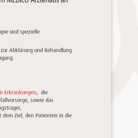
 im MEDICO Ärztehaus an
apie und spezielle
n zur Abklärung und Behandlung
ügung.
en Erkrankungen
, die
allvorsorge, sowie das
ngsträger,
 dem Ziel, den Patienten in die