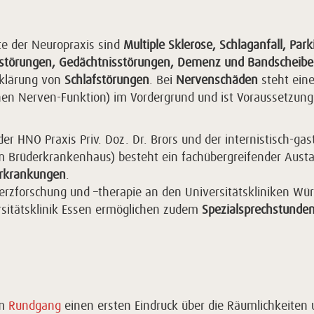
e der Neuropraxis sind
Multiple Sklerose, Schlaganfall, Pa
störungen, Gedächtnisstörungen, Demenz und Bandscheiben
bklärung von
Schlafstörungen
. Bei
Nervenschäden
steht eine
en Nerven-Funktion) im Vordergrund und ist Voraussetzung f
er HNO Praxis Priv. Doz. Dr. Brors und der internistisch-gas
am Brüderkrankenhaus) besteht ein fachübergreifender Aus
erkrankungen
.
rzforschung und –therapie an den Universitätskliniken Würz
rsitätsklinik Essen ermöglichen zudem
Spezialsprechstunden
em
Rundgang
einen ersten Eindruck über die Räumlichkeiten u