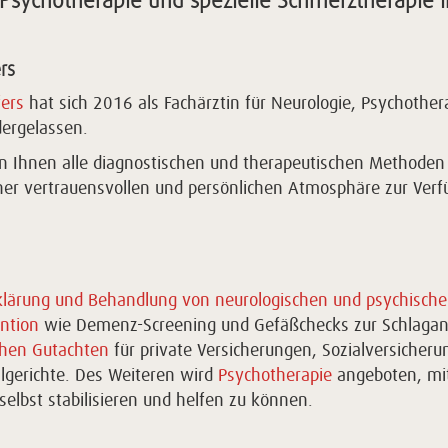
e, Psychotherapie und spezielle Schmerztherapie
rs
fers
hat sich 2016 als Fachärztin für Neurologie, Psychother
dergelassen.
hen Ihnen alle diagnostischen und therapeutischen Methode
ner vertrauensvollen und persönlichen Atmosphäre zur Verf
lärung und Behandlung von neurologischen und psychisch
ntion
wie Demenz-Screening und Gefäßchecks zur Schlaganf
chen Gutachten
für private Versicherungen, Sozialversicheru
lgerichte. Des Weiteren wird
Psychotherapie
angeboten, mit
selbst stabilisieren und helfen zu können.