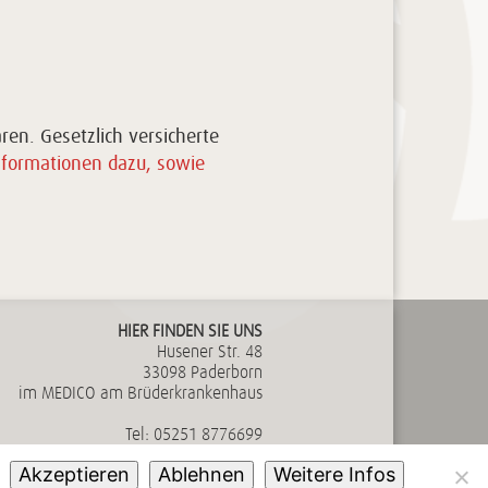
ren. Gesetzlich versicherte
nformationen dazu, sowie
HIER FINDEN SIE UNS
Husener Str. 48
33098 Paderborn
im MEDICO am Brüderkrankenhaus
Tel:
05251 8776699
Fax:
05251 8776693
Akzeptieren
Ablehnen
Weitere Infos
E-Mail:
info@neuro-paderborn.de