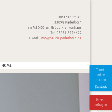
Husener Str. 48
33098 Paderborn
im MEDICO am Brüderkrankenhaus
Tel:
05251 8776699
E-Mail:
info@neuro-paderborn.de
HOME
Termin
online
buchen
Rezept
anfragen