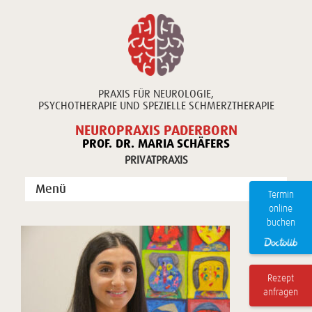
PRAXIS FÜR NEUROLOGIE,
PSYCHOTHERAPIE UND SPEZIELLE SCHMERZTHERAPIE
NEUROPRAXIS PADERBORN
PROF. DR. MARIA SCHÄFERS
PRIVATPRAXIS
Menü
Termin
online
Unsere Praxis
buchen
Unsere Leistungen
Publikationen
Rezept
anfragen
Kontakt