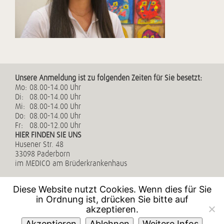
Home
Unsere Anmeldung ist zu folgenden Zeiten für Sie besetzt:
Mo:
08.00-14.00 Uhr
Di:
08.00-14.00 Uhr
Mi:
08.00-14.00 Uhr
Do:
08.00-14.00 Uhr
Fr:
08.00-12.00 Uhr
HIER FINDEN SIE UNS
Husener Str. 48
33098 Paderborn
im MEDICO am Brüderkrankenhaus
Tel:
05251 8776699
Diese Website nutzt Cookies. Wenn dies für Sie
Fax:
05251 8776693
in Ordnung ist, drücken Sie bitte auf
E-Mail:
info@neuro-paderborn.de
akzeptieren.
Impressum
Akzeptieren
Ablehnen
Weitere Infos